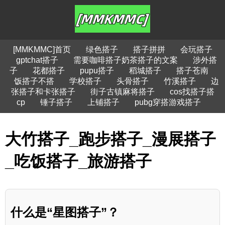
[MMKMMC]首页
绿色搭子
搭子拼拼
会玩搭子
gptchat搭子
需要咖啡搭子奶茶搭子的文案
涉外搭
子
花都搭子
pupu搭子
稻城搭子
搭子苍南
饭搭子不搭
学校搭子
头骨搭子
竹溪搭子
边
张搭子和卡张搭子
街子古镇麻将搭子
cos找搭子搭
cp
锤子搭子
上铺搭子
pubg穿搭游戏搭子
大竹搭子_跑步搭子_漫展搭子
_吃饭搭子_旅游搭子
什么是“星图搭子”？