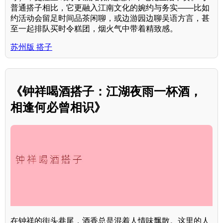
普通搭子相比，它更融入江南文化的婉约与务实——比如
约活动会留足时间品茶闲聊，或边游园边聊吴语方言，甚
至一起排队买时令糕团，烟火气中带着精致感。
苏州版 搭子
《钟祥喝酒搭子：江湖夜雨一杯酒，
相逢何必曾相识》
在钟祥的街头巷尾，酒香总是混着人情味飘散。这里的人