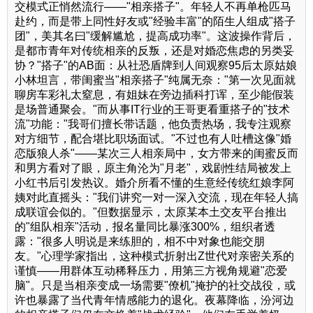
交模式正悄然流行——"相亲搭子"。年轻人不再单枪匹马
赴约，而是带上同性好友或"经验丰富"的陌生人组成"搭子
团"，美其名曰"缓解尴尬，提高成功率"。这波操作背后，
是都市青年对传统相亲的反叛，还是对婚恋焦虑的另类妥
协？"搭子"的AB面：从社恐盾牌到人间观察95后太原姑娘
小林坦言，带闺蜜当"相亲搭子"纯属无奈："第一次见面就
聊房车彩礼太窒息，有姐妹在旁边插科打诨，至少能假装
是场普通聚会。"而从事IT行业的王哥更看重搭子的"技术
流"功能："我哥们擅长带话题，他负责热场，我专注观察
对方细节，配合堪比职场面试。"不过也有人吐槽这像"婚
恋版狼人杀"——某次三人相亲局中，女方带来的闺蜜反而
和男方看对了眼，原主角沦为"月老"，戏剧性结局被发上
小红书后引发热议。婚介所看不懂的生意经传统红娘李阿
姨对此直摇头："我们讲究一对一深入交流，现在年轻人搞
成联谊会似的。"但数据显示，太原某本土交友平台推出
的"组队相亲"活动，报名量同比暴涨300%，组织者透
露："很多人明说是来练胆的，相不中对象也能交朋
友。"心理学家指出，这种模式折射出Z世代对亲密关系的
谨慎——用群体互动稀释压力，用第三方视角规避"恋爱
脑"。只是当相亲变成一场需要"僚机"掩护的社交战役，或
许也暴露了当代青年情感能力的退化。夜幕降临，汾河边