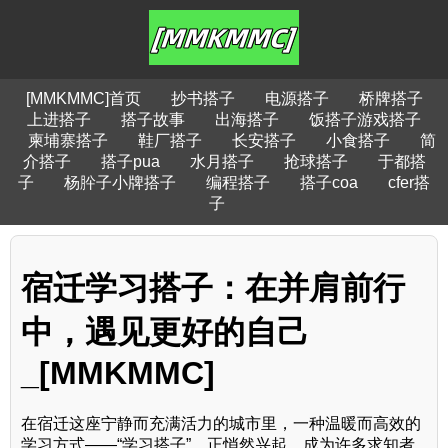
[MMKMMC]首页
抄书搭子
电源搭子
桥牌搭子
上进搭子
搭子故事
出海搭子
饭搭子游戏搭子
柬埔寨搭子
鞋厂搭子
长安搭子
小食搭子
简
介搭子
搭子pua
水月搭子
抢球搭子
于都搭
子
杨肸子小牌搭子
编程搭子
搭子coa
cfer搭
子
宿迁学习搭子：在并肩前行
中，遇见更好的自己
_[MMKMMC]
在宿迁这座宁静而充满活力的城市里，一种温暖而高效的
学习方式——“学习搭子”，正悄然兴起，成为许多求知者