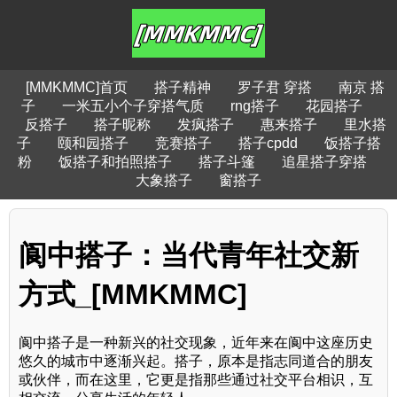
[MMKMMC]首页
搭子精神
罗子君 穿搭
南京 搭
子
一米五小个子穿搭气质
rng搭子
花园搭子
反搭子
搭子昵称
发疯搭子
惠来搭子
里水搭
子
颐和园搭子
竞赛搭子
搭子cpdd
饭搭子搭
粉
饭搭子和拍照搭子
搭子斗篷
追星搭子穿搭
大象搭子
窗搭子
阆中搭子：当代青年社交新
方式_[MMKMMC]
阆中搭子是一种新兴的社交现象，近年来在阆中这座历史
悠久的城市中逐渐兴起。搭子，原本是指志同道合的朋友
或伙伴，而在这里，它更是指那些通过社交平台相识，互