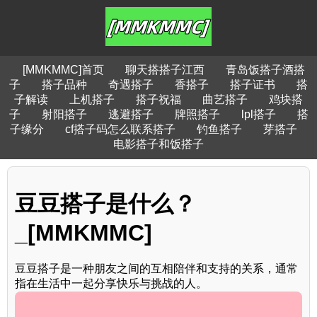
[MMKMMC]首页
聊天搭搭子江西
青岛饭搭子酒搭
子
搭子品种
奇遇搭子
香搭子
搭子证书
搭
子解读
上机搭子
搭子祝福
曲艺搭子
鸡块搭
子
射阳搭子
逃避搭子
牌照搭子
lpl搭子
搭
子缘分
cf搭子码怎么联系搭子
钓鱼搭子
芽搭子
电影搭子和饭搭子
豆豆搭子是什么？
_[MMKMMC]
豆豆搭子是一种朋友之间的互相陪伴和支持的关系，通常
指在生活中一起分享快乐与挑战的人。