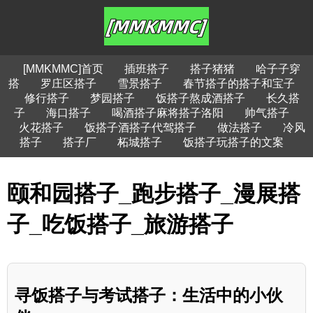
[MMKMMC]首页
插班搭子
搭子猪猪
哈子子穿
搭
罗庄区搭子
雪景搭子
春节搭子的搭子和宝子
修行搭子
梦园搭子
饭搭子熬成酒搭子
长久搭
子
海口搭子
喝酒搭子麻将搭子洛阳
帅气搭子
火花搭子
饭搭子酒搭子代驾搭子
做法搭子
冷风
搭子
搭子厂
柘城搭子
饭搭子玩搭子的文案
颐和园搭子_跑步搭子_漫展搭
子_吃饭搭子_旅游搭子
寻饭搭子与考试搭子：生活中的小伙