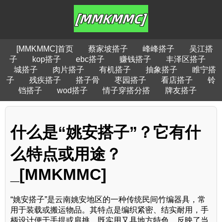
[MMKMMC]首页
蔡家坡搭子
峰峰搭子
吴江搭
子
kop搭子
ebc搭子
赚钱搭子
丰泽区搭子
城搭子
肉片搭子
有机搭子
抽象搭子
睢宁搭
子
残疾搭子
搭子骨
枣园搭子
看店搭子
铃
铛搭子
wod搭子
情子穿搭分搭
牌友搭子
什么是“姚安搭子”？它有什
么特点或用途？
_[MMKMMC]
“姚安搭子”是云南姚安地区的一种传统民间竹编器具，常
用于装载或搬运物品。其特点是编织紧密、结实耐用，手
柄设计便于手提或肩挑，既实用又具地方特色，反映了当