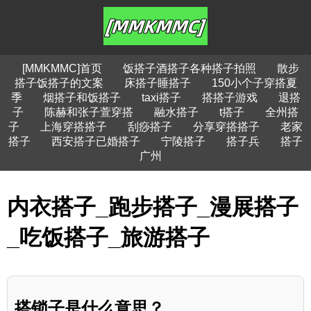
[MMKMMC]首页
饭搭子酒搭子各种搭子拍照
散步
搭子饭搭子的文案
床搭子睡搭子
150小个子穿搭夏
季
烟搭子和饭搭子
taxi搭子
搭搭子游戏
退搭
子
陈赫和张子萱穿搭
融水搭子
t搭子
全州搭
子
上海穿搭搭子
刮痧搭子
分享穿搭搭子
老家
搭子
西安搭子已婚搭子
宁陵搭子
搭子兵
搭子
广州
内衣搭子_跑步搭子_漫展搭子
_吃饭搭子_旅游搭子
搭锁子是什么意思？