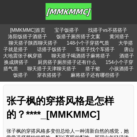
[MMKMMC]首页
宝子饭搭子
找搭子vs不搭搭子
洛阳饭搭子酒搭子
饭搭子厕所搭子文案
黄河搭子
聊天搭子陕西聊天搭子
148小个子穿搭气质
大学搭
子就是搭子
话搭子饭搭子
车搭子找个车搭子
唐山
大地震张子枫穿搭
聊天搭子喝酒搭子麻将搭子
酒搭子
换成牌搭子
厨房搭子厕所搭子还有什么
154小个子穿
搭气质
聊天搭子天津聊天搭子
搭子裙
小孩酒搭子
饭搭子
穿衣搭搭子
麻将搭子还有哪些搭子
张子枫的穿搭风格是怎样
的？****_[MMKMMC]
张子枫的穿搭风格多变但总给人一种清新自然的感觉，她