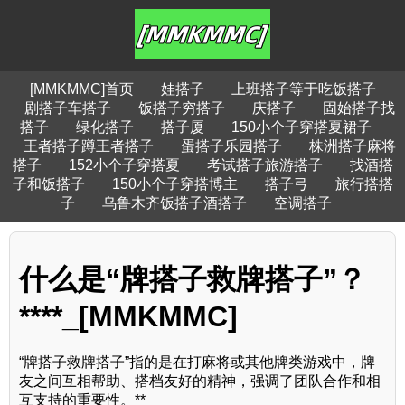
[MMKMMC]首页
娃搭子
上班搭子等于吃饭搭子
剧搭子车搭子
饭搭子穷搭子
庆搭子
固始搭子找
搭子
绿化搭子
搭子厦
150小个子穿搭夏裙子
王者搭子蹲王者搭子
蛋搭子乐园搭子
株洲搭子麻将
搭子
152小个子穿搭夏
考试搭子旅游搭子
找酒搭
子和饭搭子
150小个子穿搭博主
搭子弓
旅行搭搭
子
乌鲁木齐饭搭子酒搭子
空调搭子
什么是“牌搭子救牌搭子”？
****_[MMKMMC]
“牌搭子救牌搭子”指的是在打麻将或其他牌类游戏中，牌
友之间互相帮助、搭档友好的精神，强调了团队合作和相
互支持的重要性。**