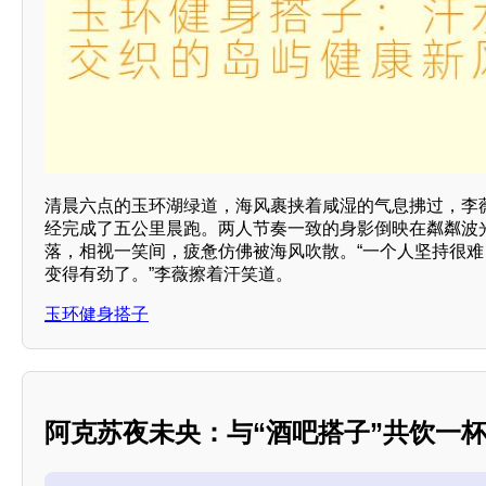
清晨六点的玉环湖绿道，海风裹挟着咸湿的气息拂过，李薇
经完成了五公里晨跑。两人节奏一致的身影倒映在粼粼波
落，相视一笑间，疲惫仿佛被海风吹散。“一个人坚持很
变得有劲了。”李薇擦着汗笑道。
玉环健身搭子
阿克苏夜未央：与“酒吧搭子”共饮一