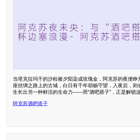
当塔克拉玛干的沙粒被夕阳染成玫瑰金，阿克苏的夜便睁
座丝绸之路上的古城，白日有千年胡杨守望，入夜后，则
生长出另一种鲜活的生命力——而“酒吧搭子”，正是解锁
阿克苏酒吧搭子