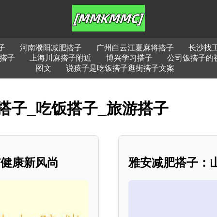
子
河南濮阳减肥搭子
广州白云江夏麻将搭子
长沙找
搭子
上海川麻搭子附近
博兴学习搭子
公司饭搭子的
图文
说孩子是吃饭搭子逛街搭子文案
搭子_吃饭搭子_旅游搭子
屿健康新风尚
雅安减肥搭子：