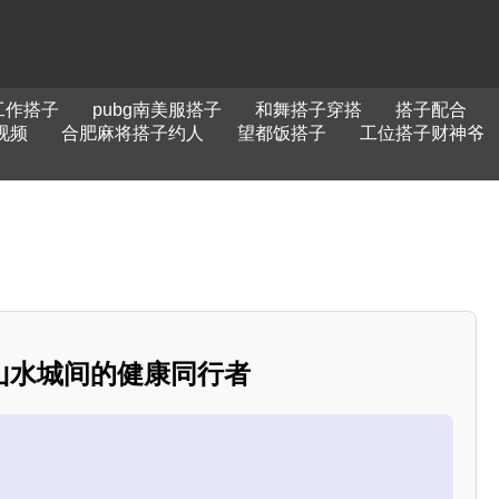
工作搭子
pubg南美服搭子
和舞搭子穿搭
搭子配合
视频
合肥麻将搭子约人
望都饭搭子
工位搭子财神爷
山水城间的健康同行者