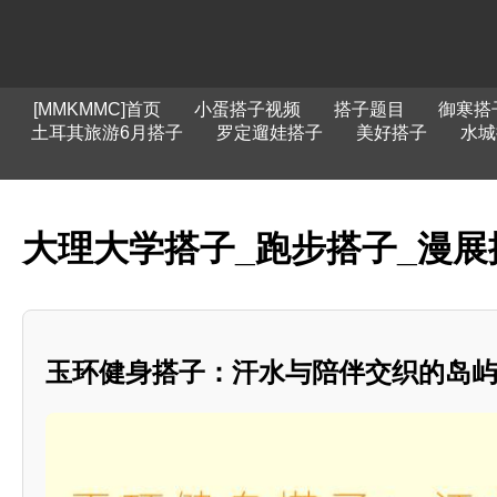
[MMKMMC]首页
小蛋搭子视频
搭子题目
御寒搭
土耳其旅游6月搭子
罗定遛娃搭子
美好搭子
水城
大理大学搭子_跑步搭子_漫展
玉环健身搭子：汗水与陪伴交织的岛