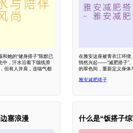
和她的“健身搭子”陈默已
在雅安这座被青衣江环绕
光中，汗水沿着下颌线滑
悄然兴起——“减肥搭子
难，但有人并肩，连喘气都
的翠色间，重新定义身体
雅安减肥搭子
杯边塞浪漫
什么是“饭搭子综