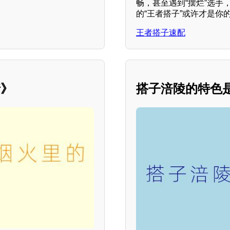
畅，甚至遇到“摆烂”选
的“王者搭子”或许才是你
王者搭子速配
情》
搭子涪陵的特色