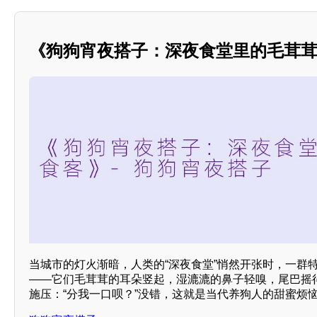
《狗狗宵夜搭子：深夜食堂里的毛茸
当城市的灯火渐暗，人类的“深夜食堂”悄然开张时，一群
——它们毛茸茸的耳朵竖起，湿漉漉的鼻子轻嗅，尾巴摇
施压：“分我一口呗？”没错，这就是当代养狗人的甜蜜烦