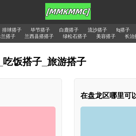
排球搭子
毕节搭子
白鹿搭子
流沙搭子
fq搭子
米兰搭子
兰西县搭搭子
绿松石搭子
美容搭子
长治
_吃饭搭子_旅游搭子
在盘龙区哪里可