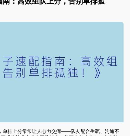
指南：高效组队上分，告别单排孤
，单排上分常常让人心力交瘁——队友配合生疏、沟通不