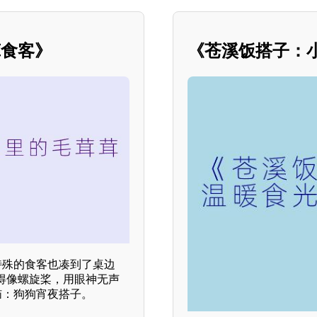
茸食客》
《苍溪饭搭子：
特殊的食客也凑到了桌边
得像螺旋桨，用眼神无声
恼：狗狗宵夜搭子。