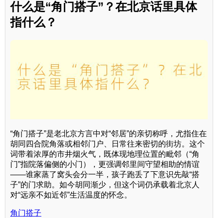
什么是“角门搭子”？在北京话里具体
指什么？
“角门搭子”是老北京方言中对“邻居”的亲切称呼，尤指住在
胡同四合院角落或相邻门户、日常往来密切的街坊。这个
词带着浓厚的市井烟火气，既体现地理位置的毗邻（“角
门”指院落偏侧的小门），更强调邻里间守望相助的情谊
——谁家蒸了窝头会分一半，孩子跑丢了下意识先敲“搭
子”的门求助。如今胡同渐少，但这个词仍承载着北京人
对“远亲不如近邻”生活温度的怀念。
角门搭子