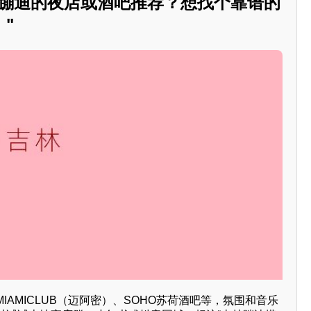
合蹦迪的夜店或酒吧推荐？想找个靠谱的
"
IAMICLUB（迈阿密）、SOHO苏荷酒吧等，氛围和音乐