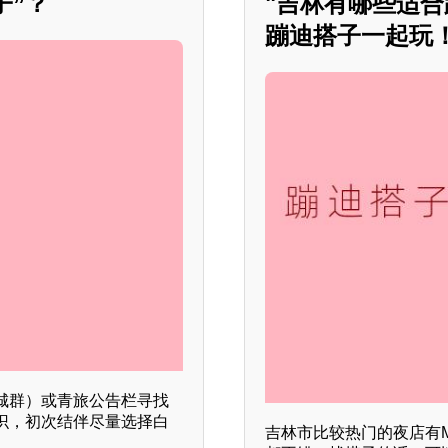
子”？
"吉林有哪些适
蹦迪搭子一起玩！
城群）或青旅公告栏寻找
识，初次结伴尽量选择白
吉林市比较热门的夜店有M