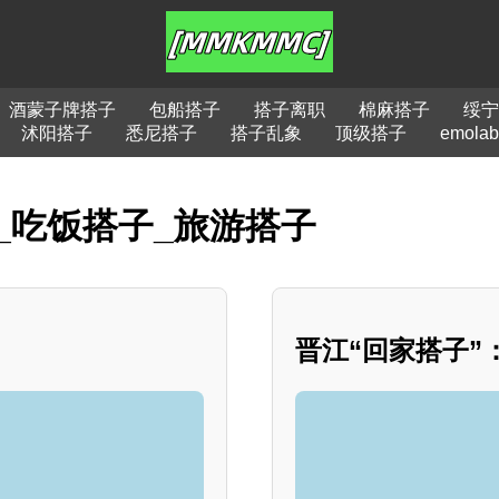
酒蒙子牌搭子
包船搭子
搭子离职
棉麻搭子
绥宁
沭阳搭子
悉尼搭子
搭子乱象
顶级搭子
emola
_吃饭搭子_旅游搭子
晋江“回家搭子”