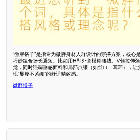
“微胖搭子”是指专为微胖身材人群设计的穿搭方案，核心
巧妙组合扬长避短。比如用H型外套模糊腰线、V领拉伸
觉，同时强调垂感面料和局部点缀（如丝巾、耳环），让
现“显瘦不紧绷”的舒适精致感。
微胖搭子