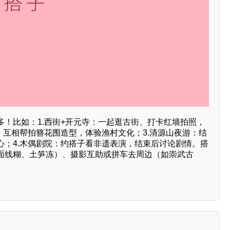
多！比如：1.西街+开元寺：一起逛古街、打卡红墙拍照，
：互相帮拍簪花围造型，体验渔村文化；3.清源山夜游：结
心；4.木偶剧院：约搭子看非遗表演，结束后讨论剧情。搭
面线糊、土笋冻）、摄影互助或拼车去周边（如崇武古