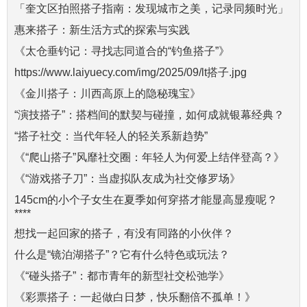
「奎文区拍照搭子指南：发现城市之美，记录同频时光」
惠来搭子：新生活方式的探索与实践
《太仓垂钓记：寻找志同道合的“钓鱼搭子”》
https://www.laiyuecy.com/img/2025/09/lt搭子.jpg
《金川搭子：川西高原上的隐秘瑰宝》
“演技搭子”：搭档间的默契与碰撞，如何成就银幕经典？
“搭子社交：当代年轻人的轻关系新趋势”
《“爬山搭子”风靡社交圈：年轻人为何爱上结伴登高？》
《“游戏搭子刀”：当虚拟队友成为社交修罗场》
145cm的小个子女生在夏季如何穿搭才能显高显瘦呢？
****
想找一起回家的搭子，有没有同路的小伙伴？
什么是“镜泊湖搭子”？它有什么特色或玩法？
《“碰头搭子”：都市青年的新型社交松弛学》
《彩票搭子：一起做白日梦，快乐翻倍不孤单！》