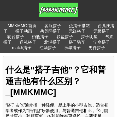
[MMKMMC]首页
客服搭子
蛋搭子搭箱
台儿庄搭
子
搭子动画
岳麓区搭子
元谋搭子
无极搭子
轮台搭子
奶瓶搭子
联盟搭子
搭子明星
气血
搭子
送礼搭子
北湖搭子
搭子骑车
宁乡搭子
match搭子
红酒搭子
乐华搭子
男伴搭子
什么是“搭子吉他”？它和普
通吉他有什么区别？
_[MMKMMC]
“搭子吉他”通常指一种轻便、易上手的小型吉他，适合初
学者或作为“陪伴型”乐器使用。与普通吉他相比，它可能
尺寸更小、弦距更低，按弦和弹奏更轻松，主要满足