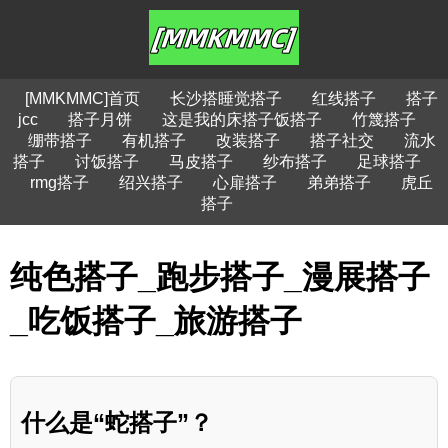
[MMKMMC]首页
长沙搭睡觉搭子
红线搭子
搭子
jcc
搭子月饼
这是我的床搭子饭搭子
竹篾搭子
绷带搭子
有机搭子
改装搭子
搭子社交
流水
搭子
讨饭搭子
马皮搭子
纱布搭子
足球搭子
rmg搭子
绍兴搭子
心扉搭子
弟弟搭子
虎丘
搭子
纯色搭子_跑步搭子_漫展搭子
_吃饭搭子_旅游搭子
什么是“蛇搭子”？