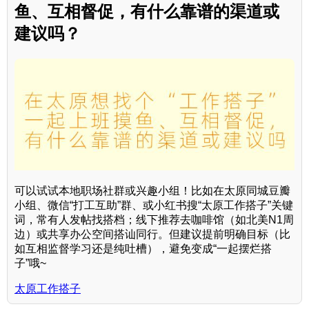
鱼、互相督促，有什么靠谱的渠道或
建议吗？
可以试试本地职场社群或兴趣小组！比如在太原同城豆瓣
小组、微信“打工互助”群、或小红书搜“太原工作搭子”关键
词，常有人发帖找搭档；线下推荐去咖啡馆（如北美N1周
边）或共享办公空间搭讪同行。但建议提前明确目标（比
如互相监督学习还是纯吐槽），避免变成“一起摆烂搭
子”哦~
太原工作搭子