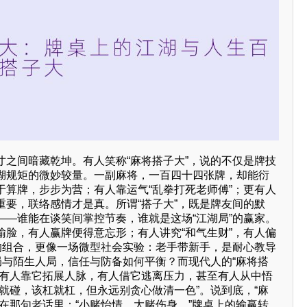
寸之间暗藏乾坤。有人笑称“麻将搭子大”，说的不仅是牌技
湖规矩的微妙较量。一副麻将，一百四十四张牌，却能衍
于算牌，步步为营；有人靠运气“乱拳打死老师傅”；更有人
重要，联络感情才是真。所谓“搭子大”，既是牌友间的默
——谁能在谈笑间掌控节奏，谁就是这场“江湖局”的赢家。
输脸，有人赢牌便得意忘形；有人讲究“和气生财”，有人偏
子的组合，更像一场微型社会实验：老手带新手，是耐心教导
局与陌生人局，信任与防备如何平衡？而现代人的“麻将搭
。有人靠它拓展人脉，有人借它逃离压力，甚至有人从中悟
就碰，该杠就杠，但永远别贪心做清一色”。说到底，“麻
在那句老话里：“小赌怡情，大赌伤身。”牌桌上的输赢转