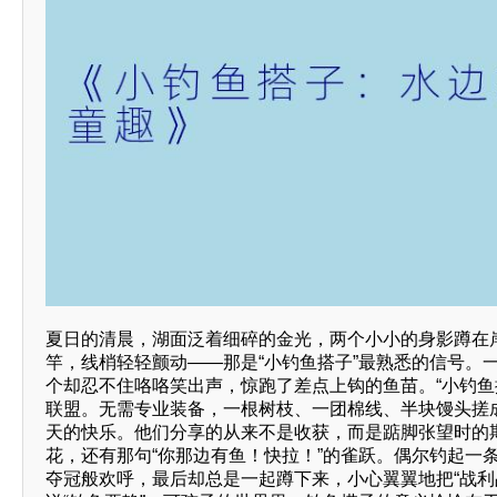
夏日的清晨，湖面泛着细碎的金光，两个小小的身影蹲在
竿，线梢轻轻颤动——那是“小钓鱼搭子”最熟悉的信号。
个却忍不住咯咯笑出声，惊跑了差点上钩的鱼苗。“小钓鱼
联盟。无需专业装备，一根树枝、一团棉线、半块馒头搓
天的快乐。他们分享的从来不是收获，而是踮脚张望时的
花，还有那句“你那边有鱼！快拉！”的雀跃。偶尔钓起一
夺冠般欢呼，最后却总是一起蹲下来，小心翼翼地把“战利