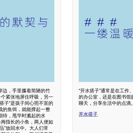
岸边，手里攥着简陋的竹
“开水搭子”通常是在工
一个紧张地屏住呼吸，另一
的办公室，还是在图书馆
搭子”是孩子间心照不宣的
聊天，分享生活中的点滴
成的鱼饵，就能撑起一整
开水搭子
期待，甩竿时溅起的水
条拇指长的小鱼，两人便如
品”放回水中。大人们常