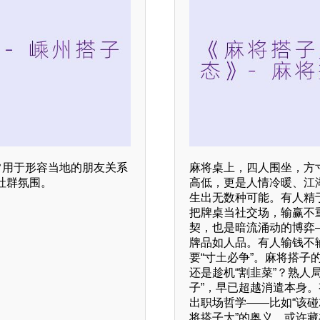
常用于形容当地的朋友关系
麻将桌上，四人围坐，方
社群氛围。
高低，更是人情冷暖、江
生出无数种可能。有人精
把牌桌当社交场，输赢不
契，也是暗流涌动的博弈
牌品如人品。有人输钱不
要“寸土必争”。麻将搭
还是趁机“割韭菜”？熟人
子”，早已超越消遣本身
出职场哲学——比如“该碰
将搭子大”的奥义，或许藏