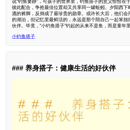
说“钓鱼要静”，可孩子的世界里，钓鱼搭子的意义恰恰在
彼此配合，争抢最佳位置却又共享同一罐蚯蚓。夕阳西下
漉的裤脚，反倒成了最珍贵的勋章。或许长大后，他们会
的湖泊，但记忆里最鲜活的，永远是那个陪自己一起笨拙
伙伴。毕竟，“小钓鱼搭子”钓起的从来不是鱼，而是童年
小钓鱼搭子
### 养身搭子：健康生活的好伙伴