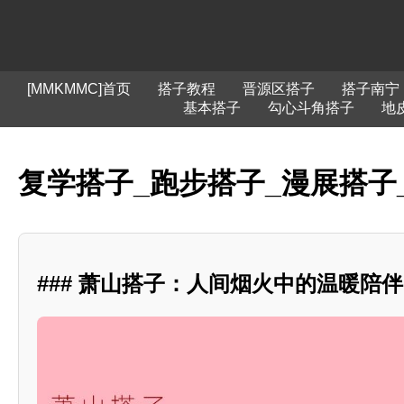
[MMKMMC]首页
搭子教程
晋源区搭子
搭子南宁
基本搭子
勾心斗角搭子
地
复学搭子_跑步搭子_漫展搭子
### 萧山搭子：人间烟火中的温暖陪伴