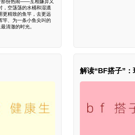
于那份热闹——互相嫌弃又
时，空荡荡的水桶和湿漉
用更精致的鱼竿，去更远
挥竿、为一条小鱼尖叫的
里最清澈的时光。
解读“BF搭子”