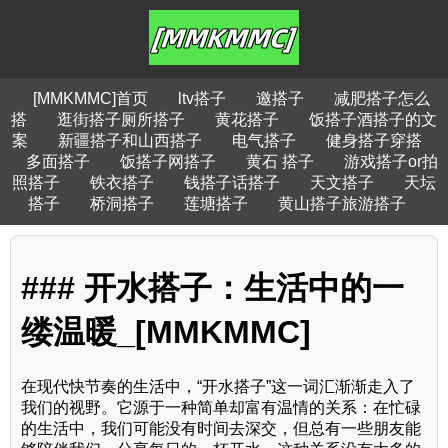
[MMKMMC]首页
ltv搭子
邀搭子
减肥搭子怎么
搭
逛街搭子厕所搭子
黄花搭子
饭搭子酒搭子的文
案
新疆搭子和山西搭子
电气搭子
健身搭子穿搭
多面搭子
饭搭子网搭子
黄石 搭子
游戏搭子or拍
照搭子
铁衣搭子
钱搭子话搭子
天文搭子
天坛
搭子
桥洞搭子
莲塘搭子
黄山搭子旅游搭子
### 开水搭子：生活中的一
缕温暖_[MMKMMC]
在现代快节奏的生活中，“开水搭子”这一词汇渐渐走入了
我们的视野。它源于一种简单却富有温情的关系：在忙碌
的生活中，我们可能没有时间去深交，但总有一些朋友能