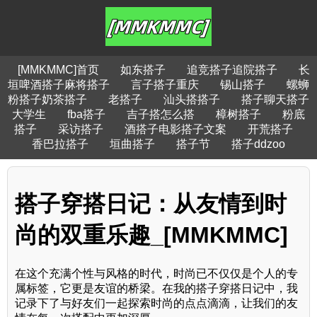
[MMKMMC]首页
如东搭子
追竞搭子追院搭子
长
垣啤酒搭子麻将搭子
言子搭子重庆
锡山搭子
螺蛳
粉搭子奶茶搭子
老搭子
汕头搭搭子
搭子聊天搭子
大学生
fba搭子
吉子搭怎么搭
樟树搭子
粉底
搭子
采访搭子
酒搭子电影搭子文案
开荒搭子
香巴拉搭子
垣曲搭子
搭子节
搭子ddzoo
搭子穿搭日记：从友情到时
尚的双重乐趣_[MMKMMC]
在这个充满个性与风格的时代，时尚已不仅仅是个人的专
属标签，它更是友谊的桥梁。在我的搭子穿搭日记中，我
记录下了与好友们一起探索时尚的点点滴滴，让我们的友