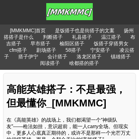
[MMKMMC]首页
是饭搭子也是街搭子的文案
扬州
搭搭子是什么
判断搭子
礼县搭子
温江搭子
布
吉搭子
早市搭子
榆阳区搭子
饭搭子穿搭男女
cfm搭子
剧场搭子
58搭子
宁安搭子
凌云搭
子
搭子伊宁
会计搭子
洛龙区搭子
镇雄搭子
阅读搭子
啥都搭的搭子
高能英雄搭子：不是最强，
但最懂你_[MMKMMC]
在《高能英雄》的战场上，我们都渴望一个“神级队
友”——枪法如挂，意识超前，能一人carry全场。但现实
中，更多人心底真正期待的，或许不是那样一个光芒万丈