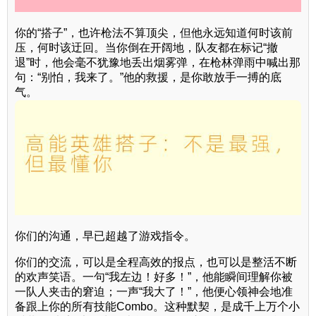
你的“搭子”，也许枪法不算顶尖，但他永远知道何时该前
压，何时该迂回。当你倒在开阔地，队友都在标记“撤
退”时，他会毫不犹豫地丢出烟雾弹，在枪林弹雨中喊出那
句：“别怕，我来了。”他的救援，是你敢放手一搏的底
气。
你们的沟通，早已超越了游戏指令。
你们的交流，可以是全程高效的报点，也可以是整活不断
的欢声笑语。一句“我左边！好多！”，他能瞬间理解你被
一队人夹击的窘迫；一声“我大了！”，他便心领神会地准
备跟上你的所有技能Combo。这种默契，是成千上万个小