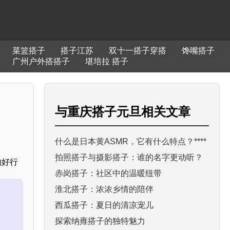
菜篮搭子
搭子江苏
双十一搭子穿搭
馋嘴搭子
广州户外搭搭子
堪培拉 搭子
与
重庆搭子元旦
相关文章
什么是日本黄ASMR，它有什么特点？****
拍照搭子与摄影搭子：谁的名字更动听？
约好行
赤岗搭子：社区中的温暖纽带
淮北搭子：浓浓乡情的陪伴
西瓜搭子：夏日的清凉宠儿
探索纳雍搭子的独特魅力