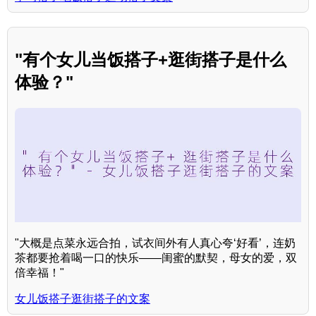
"有个女儿当饭搭子+逛街搭子是什么
体验？"
"大概是点菜永远合拍，试衣间外有人真心夸‘好看’，连奶
茶都要抢着喝一口的快乐——闺蜜的默契，母女的爱，双
倍幸福！"
女儿饭搭子逛街搭子的文案