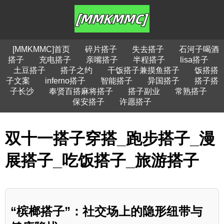
[MMKMMC]首页
碎片搭子
失去搭子
石河子喝酒
搭子
充电搭子
亲嘴搭子
半程搭子
lisa搭子
土豆搭子
搭子之约
干饭搭子兼摸鱼搭子
饭搭搭
子文案
inferno搭子
智能搭子
异国搭子
搭子搭
子长沙
奉贤百搭麻将搭子
搭子副业
常熟搭子
保安搭子
许愿搭子
双十一搭子穿搭_跑步搭子_漫
展搭子_吃饭搭子_旅游搭子
“槟榔搭子”：社交场上的隐形纽带与