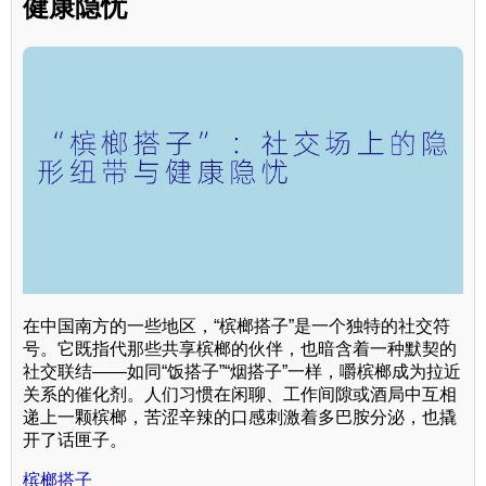
健康隐忧
在中国南方的一些地区，“槟榔搭子”是一个独特的社交符
号。它既指代那些共享槟榔的伙伴，也暗含着一种默契的
社交联结——如同“饭搭子”“烟搭子”一样，嚼槟榔成为拉近
关系的催化剂。人们习惯在闲聊、工作间隙或酒局中互相
递上一颗槟榔，苦涩辛辣的口感刺激着多巴胺分泌，也撬
开了话匣子。
槟榔搭子