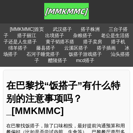
[MMKMMC]首页
武汉搭子
搭子株洲
三台子搭
子
搭子丽江
出境搭子
杂粮搭子
老公是生活搭
子还是人生搭子
黄子韬搭不搭
搭子卖房
搭子机
绵羊搭子
藤县搭子
云溪区搭子
搭子插画
冰
场搭子
石河子睡觉搭子
饭搭子游戏搭子
汕头搭搭
子
醴陵搭子
mcd搭子
在巴黎找“饭搭子”有什么特
别的注意事项吗？
_[MMKMMC]
在巴黎找饭搭子，除了口味相投，最好提前沟通预算和用
餐偏好（比如是否尝试内脏、生食等）。巴黎餐厅类型多