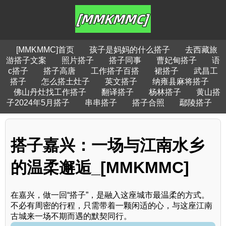
[MMKMMC]首页
孩子是妈妈的什么搭子
去西藏旅
游搭子文案
照片搭子
搭子同事
曹妃甸搭子
语
c搭子
搭子高唐
工作搭子百搭
裙搭子
武昌工
搭子
怎么搭土灶子
英文搭子
纳雍县麻将搭子
佛山丹灶找工作搭子
翻译搭子
杨林搭子
黄山搭
子2024年5月搭子
串串搭子
搭子合照
鄢陵搭子
搭子嘉兴：一场与江南水乡
的温柔邂逅_[MMKMMC]
在嘉兴，做一回“搭子”，是融入这座城市最温柔的方式。
不必有周密的行程，只需带着一颗闲适的心，与这座江南
古城来一场不期而遇的默契同行。