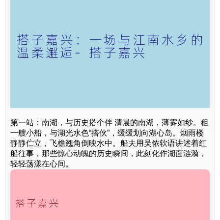
第一站：南湖，与历史搭个伴 清晨的南湖，薄雾如纱。租
一艘小船，与湖光水色“搭伙”，缓缓划向湖心岛。烟雨楼
静静伫立，飞檐翘角倒映水中。船夫用吴侬软语讲述着红
船往事，那些惊心动魄的历史瞬间，此刻化作湖面涟漪，
轻轻荡漾在心间。