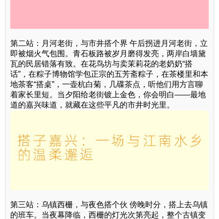
第二站：月河老街，与市井搭个界 午后拐进月河老街，立
即被烟火气包围。青石板路被岁月磨得发亮，两岸白墙黛
瓦的民居错落有致。在花鸟坊与卖茉莉花的老奶奶“搭
话”，在粽子博物馆学包正宗的五芳斋粽子，在茶楼里和本
地茶客“搭桌”，一壶杭白菊，几碟茶点，听他们用方言聊
着家长里短。当夕阳给老街镀上金色，你会明白——最地
道的嘉兴味道，就藏在这些平凡的市井时光里。
第三站：乌镇西栅，与夜色搭个伙 傍晚时分，搭上去乌镇
的班车。当夜幕降临，西栅的灯光次第亮起，整个古镇变