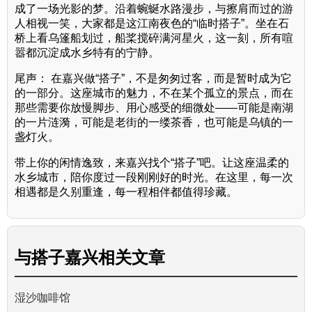
成了一场光影的梦。沿着蜿蜒水路漫步，与擦肩而过的游
人相视一笑，大家都是这江南夜色的“临时搭子”。坐在石
桥上看乌篷船划过，船桨搅碎满河星火，这一刻，所有喧
嚣都沉淀成水乡特有的宁静。
尾声： 在嘉兴做“搭子”，不是匆匆过客，而是暂时成为它
的一部分。这座城市的魅力，不在某个孤立的景点，而在
那些需要你放慢脚步、用心感受的细微处——可能是南湖
的一片涟漪，可能是老街的一缕茶香，也可能是乌镇的一
盏灯火。
带上你的闲情逸致，来嘉兴找个“搭子”吧。让这座温柔的
水乡城市，陪你度过一段刚刚好的时光。在这里，每一次
相遇都是久别重逢，每一程相伴都值得珍藏。
与
搭子嘉兴
相关文章
湿沙咖啡馆