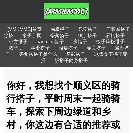
[MMKMMC]首页
南极搭子
乐安搭子
门客蛋搭子
穿搭
搭子宁夏
夸奖搭子
镇宁搭子
易门搭子
小方搭子
nanacos搭子
炭搭子
铁子牌饭搭子
搭子fc
事业搭子
核爆搭子
壶关搭子
墨香搭
子
扬州搭搭子是什么
马鞍搭子
冰雪女王搭子穿
搭
饭搭子健身搭子
你好，我想找个顺义区的骑
行搭子，平时周末一起骑骑
车，探索下周边绿道和乡
村，你这边有合适的推荐或