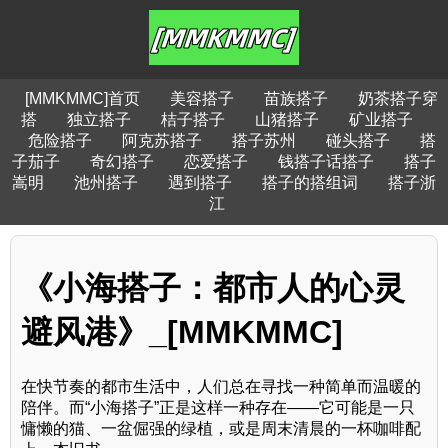
[MMKMMC]首页
美容搭子
苗族搭子
奶茶搭子穿
搭
独立搭子
桔子搭子
山猪搭子
矿业搭子
危险搭子
阿克苏搭子
搭子苏州
碰头搭子
搭
子茄子
奇幻搭子
恋爱搭子
钱搭子话搭子
搭子
嵩明
池州搭子
遇到搭子
搭子的搭组词
搭子浙
江
《小海搭子：都市人的心灵
避风港》_[MMKMMC]
在快节奏的都市生活中，人们总在寻找一种简单而温暖的
陪伴。而“小海搭子”正是这样一种存在——它可能是一只
慵懒的猫、一盆倔强的绿植，或是周末清晨的一杯咖啡配