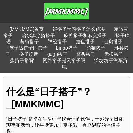
[MMKMMC]首页
饭搭子学习搭子怎么解决
麦当劳
搭子
哈尔滨穿搭搭子
麻将搭子和麻友搭子
搭子暗
语
黄梅搭子
神经搭子
嘉鱼搭子
租房搭子
孩子饭搭子睡搭子
bingo搭子
熊猫搭子
环县搭
子
搭子读音
gugu搭子
箭头搭子
无根搭子
蛋搭子搭背
网络搭子是云搭子吗
潍坊坊子汽车搭
电
什么是“日子搭子”？
_[MMKMMC]
“日子搭子”是指在生活中寻找合适的伙伴，一起分享日常
琐事和活动，让生活更加丰富多彩，有趣温暖的伴侣关
系。