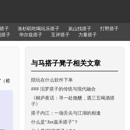
搭子
洛杉矶吃喝玩乐搭子
岚山找搭子
打野搭子
到搭子
华尔兹搭子
互评搭子
力量搭子
与
马搭子凳子
相关文章
陪玩在什么软件下单
”（褡
### 汨罗搭子的传统与现代融合
《桐庐夜话：寻一处微醺，遇三五喝酒搭
子》
搭子内江：一场舌尖与江湖的相逢
什么是“.fox嘉禾搭子”？