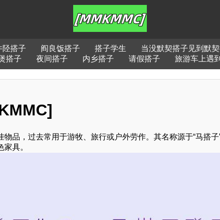
井陉搭子
阎良饭搭子
搭子学生
当没默契搭子见到默契
煲搭子
夜间搭子
内乡搭子
请假搭子
旅游车上遇
KMMC]
物品，过去常用于游牧、旅行或户外劳作。其名称源于“马搭子
色家具。