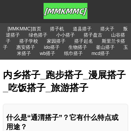
[MMKMMC]首页
搭子机
道县搭子
搭火子
叛
逆搭子
绿色搭子
小小搭子
搭子盘古
山谷搭
子
搭子学校
家园搭子
搭子起名
斯里兰卡搭
子
惠安搭子
ido搭子
生物搭子
釜山搭子
玉
米搭子
wb搭子
纸巾搭子
mcd搭子
内乡搭子_跑步搭子_漫展搭子
_吃饭搭子_旅游搭子
什么是“通渭搭子”？它有什么特点或
用途？