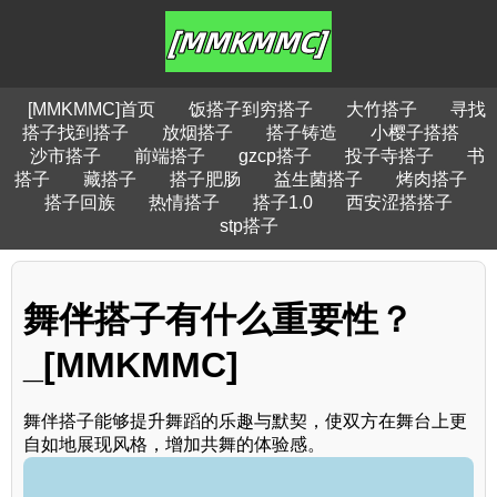
[MMKMMC]首页
饭搭子到穷搭子
大竹搭子
寻找
搭子找到搭子
放烟搭子
搭子铸造
小樱子搭搭
沙市搭子
前端搭子
gzcp搭子
投子寺搭子
书
搭子
藏搭子
搭子肥肠
益生菌搭子
烤肉搭子
搭子回族
热情搭子
搭子1.0
西安涩搭搭子
stp搭子
舞伴搭子有什么重要性？
_[MMKMMC]
舞伴搭子能够提升舞蹈的乐趣与默契，使双方在舞台上更
自如地展现风格，增加共舞的体验感。