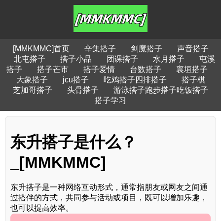
[MMKMMC]首页
辛集搭子
剑魔搭子
声音搭子
北屯搭子
搭子小品
团课搭子
水月搭子
屯溪
搭子
搭子芒市
搭子爱情
台数搭子
襄垣搭子
大象搭子
jcu搭子
吃鸡搭子四排搭子
搭子棋
芝加哥搭子
头骨搭子
游泳搭子跑步搭子吃饭搭子
搭子学习
东升搭子是什么？
_[MMKMMC]
东升搭子是一种网络互动形式，通常指朋友或网友之间通
过搭伴的方式，共同参与活动或项目，既可以增加乐趣，
也可以提高效率。