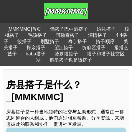
[MMKMMC]首页
酒搭子巴中酒搭子
婚礼搭子
核
桃搭子
毛孩搭子
阿勒泰搭子
深情搭子
4.4搭
子
妆搭子
别墅搭子
寿宁搭子
搭子顺序
美
美搭子
探亲搭子
望江搭子
忻府区搭子
搭搭艺
艺子
baba搭子
菠萝搭搭子
搭子和搭子社交区
别
追星搭子也是饭搭子
房县搭子是什么？
_[MMKMMC]
房县搭子是一种当地独特的社交与互助形式，通常由一群
志同道合的人组成，他们通过相互帮助、分享资源，来增
进彼此的联系和协作，促进社区发展。