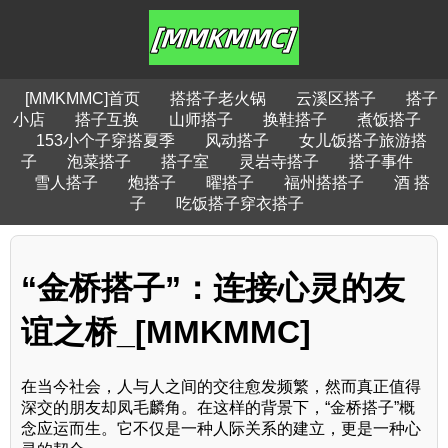
[MMKMMC]首页
搭搭子老火锅
云溪区搭子
搭子
小店
搭子互换
山师搭子
换鞋搭子
煮饭搭子
153小个子穿搭夏季
风动搭子
女儿饭搭子旅游搭
子
泡菜搭子
搭子室
灵岩寺搭子
搭子事件
雪人搭子
炮搭子
曜搭子
福州搭搭子
酒 搭
子
吃饭搭子穿衣搭子
“金桥搭子”：连接心灵的友
谊之桥_[MMKMMC]
在当今社会，人与人之间的交往愈发频繁，然而真正值得
深交的朋友却凤毛麟角。在这样的背景下，“金桥搭子”概
念应运而生。它不仅是一种人际关系的建立，更是一种心