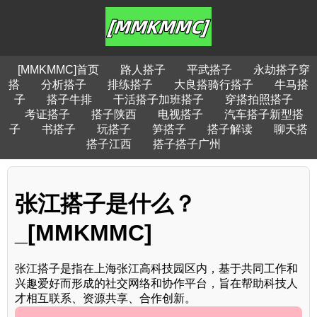
[MMKMMC]首页
路人搭子
平武搭子
永劫搭子穿
搭
分析搭子
排练搭子
大良搭骑行搭子
牛马搭
子
搭子牛排
干活搭子加班搭子
穿搭拍照搭子
考证搭子
搭子陕西
电视搭子
汽车搭子新型搭
子
书搭子
玩搭子
笋搭子
搭子解读
聊天搭
搭子江西
搭子搭子广州
张江搭子是什么？
_[MMKMMC]
张江搭子是指在上海张江高科技园区内，基于共同工作和
兴趣爱好而形成的社交网络和协作平台，旨在帮助科技人
才相互联系、资源共享、合作创新。