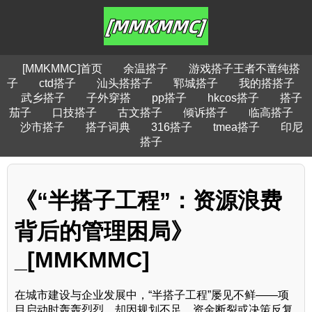
[MMKMMC]首页
余温搭子
游戏搭子王者不凿纯搭
子
ctd搭子
汕头搭搭子
郓城搭子
我的搭搭子
武乡搭子
子外穿搭
pp搭子
hkcos搭子
搭子
茄子
口技搭子
古文搭子
倾诉搭子
临高搭子
沙市搭子
搭子词典
316搭子
tmea搭子
印尼
搭子
《“半搭子工程”：资源浪费
背后的管理困局》
_[MMKMMC]
在城市建设与企业发展中，“半搭子工程”屡见不鲜——项
目启动时轰轰烈烈，却因规划不足、资金断裂或决策反复