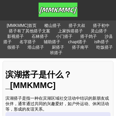
[MMKMMC]首页
稷山搭子
搭子大叔
搭子初中
搭子有了其他搭子文案
上家拆搭搭子
灵山搭子
影视搭子
石林搭子
小门搭子
搭子鸽子
沙县
搭子
名字搭子
辅助搭子
chapt搭子
isfh搭子
假搭子
塔山搭子
厨搭子
搭子南平
吃饭搭子
班搭子
滨湖搭子是什么？
_[MMKMMC]
滨湖搭子是指一种在滨湖区域社交活动中结识的新朋友或
伙伴，通常通过共同的兴趣爱好，如户外运动、休闲活动
等，形成的友谊关系。