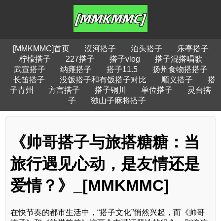
[MMKMMC]首页
漠河搭子
泊头搭子
乐亭搭子
柠檬搭子
227搭子
搭子vlog
搭子混搭唱歌
武宣搭子
纳雍搭子
搭子11.5
扬州食物搭搭子
长笛搭子
没饭搭子和有饭搭子对比
顺义搭子
搭
子青州
方言搭子
搭子铜川
单位搭子
灵台搭
子
独山子麻将搭子
《帅哥搭子与旅搭糖糖：当
旅行遇见心动，是友情还是
爱情？》_[MMKMMC]
在快节奏的都市生活中，“搭子文化”悄然兴起，而《帅哥