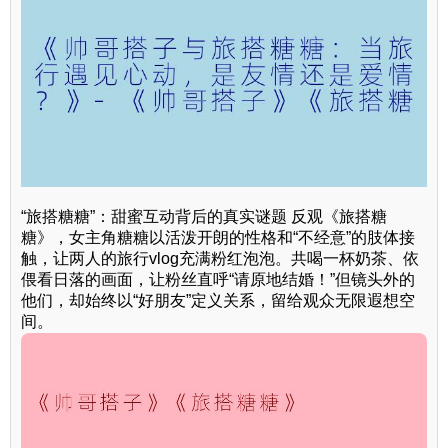
“旅搭糖糖”：甜蜜互动背后的真实谜题 反观《旅搭糖
糖》，女主角糖糖以活泼开朗的性格和“不经意”的肢体接
触，让两人的旅行vlog充满粉红泡泡。共喝一杯奶茶、依
偎看日落的画面，让粉丝直呼“请原地结婚！”但镜头外的
他们，却始终以“好朋友”定义关系，留给观众无限遐想空
间。