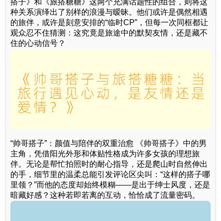
搭子》和《旅搭糖糖》这两个充满话题性的组合，则将这
种关系演绎出了别样的浪漫与暧昧。他们或许是偶然相遇
的旅伴，或许是刻意安排的“临时CP”，但每一次同框都让
观众忍不住猜测：这究竟是旅途中的默契友情，还是藏不
住的心动信号？
“帅哥搭子”：颜值与陪伴的双重治愈 《帅哥搭子》中的男
主角，凭借阳光外形和体贴性格成为许多女孩的理想旅
伴。无论是帮忙拍照时的耐心指导，还是爬山时自然伸出
的手，细节里的温柔总能引发评论区尖叫：“这样的搭子哪
里领？”而他的态度却始终模糊——是出于绅士风度，还是
暗藏好感？这种若即若离的互动，恰恰成了流量密码。