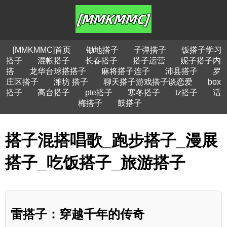
[MMKMMC]首页
锄地搭子
子弹搭子
饭搭子学习
搭子
混帐搭子
长春搭子
搭子运营
妮子搭子内
搭
龙华台球搭搭子
麻将搭子连子
沛县搭子
罗
庄区搭子
潍坊 搭子
聊天搭子游戏搭子谈恋爱
box
搭子
高台搭子
pte搭子
寒冬搭子
tz搭子
话
梅搭子
鼓搭子
搭子混搭唱歌_跑步搭子_漫展
搭子_吃饭搭子_旅游搭子
雷搭子：穿越千年的传奇