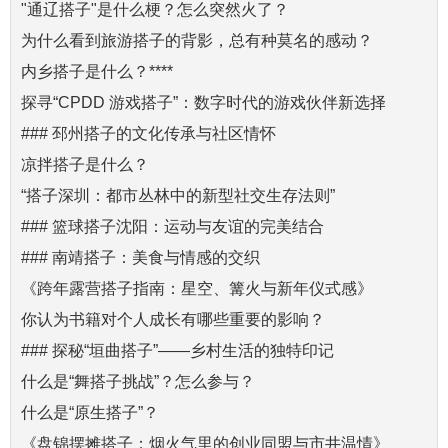
"通辽搭子"是什么梗？怎么突然火了？
为什么看到旅游搭子的背影，总有种莫名的感动？
内乡搭子是什么？****
探寻“CPDD 游戏搭子”：数字时代的游戏伙伴新选择
### 邳州搭子的文化传承与社区情怀
凉拌搭子是什么？
“搭子深圳：都市丛林中的新型社交生存法则”
### 篮球搭子沈阳：运动与友谊的完美结合
### 南靖搭子：美食与情感的交织
《跨年露营搭子指南：星空、篝火与新年仪式感》
你认为书籍对个人成长有哪些重要的影响？
### 探秘“垣曲搭子”——乡村生活的独特印记
什么是“舞搭子挑战”？怎么参与？
什么是“原生搭子”？
《盘锦摆摊搭子：烟火气里的创业同盟与市井温情》