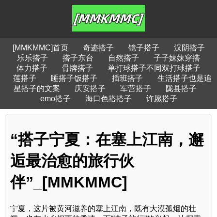
[MMKMMC]首页
奇迹搭子
镜子搭子
汉阴搭子
乐乐搭子
搭子东台
自然搭子
子子妹妹穿搭
体力搭子
骨牌搭子
单打球搭子不同双打球搭子
莲搭子
睡搭子饭搭子
插班搭子
生活搭子也是追
星搭子的文案
庆安搭子
军营搭子
陇县搭子
emo搭子
海口色搭搭子
许愿搭子
“搭子宁夏：在塞上江南，邂
逅最治愈的旅行伙
伴”_[MMKMMC]
宁夏，这片被黄河滋养的塞上江南，既有大漠孤烟的壮