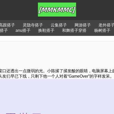
高跟搭子
灵隐寺搭子
云集搭子
网游搭子
老外搭
搭子
anu搭子
换鞋搭子
和舞搭子穿搭
杨树搭子
窗口还透出一点微弱的光。小陈揉了揉发酸的眼睛，电脑屏幕上
们早已下线，只剩下他一个人对着“GameOver”的字样发呆。