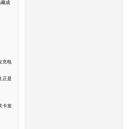
隐藏成
在充电
上正是
关卡发
。