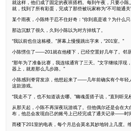
就这样，他们成了固定的夜班搭档。每到午夜，只要小陈上
就，找到了所有彩蛋，完成了那些被玩家称为“不可能通关
某个雨夜，小陈终于忍不住好奇：“你到底是谁？为什么只
那边沉默了很久，久到小陈以为对方掉线了。
“我以前也住这栋楼。”屏幕上慢慢跳出字来，“201室。”
小陈愣住了——201就在他楼下，已经空置好几年了。邻
“那年为了准备比赛，我连续通宵了三天。”文字继续浮现
器上，就差那么几步路。”
小陈感到脊背发凉，他想起来了——几年前确实有个年轻
这款游戏。
“我走不了，也不知道该去哪。”幽魂蛋搭子说，“直到听见
从那天起，小陈不再深夜玩游戏了。但他偶尔还是会在大
布，他总会发现自己的账号上已经完成了通关记录——时
而楼下201室的电表，每个月总会莫名其妙地转上几度。