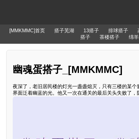
[MMKMMC]首页
搭子芜湖
13搭子
排球搭子
搭子
茶楼搭子
绵羊
幽魂蛋搭子_[MMKMMC]
夜深了，老旧居民楼的灯光一盏盏熄灭，只有三楼的某个
界面泛着幽蓝的光。他又一次在通关的最后关头失败了，队友