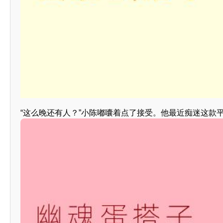
“这么晚还有人？”小陈嘟囔着点了接受。他最近痴迷这款