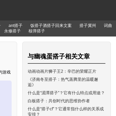
子
ant搭子
饭搭子酒搭子回来文案
搭子冀州
词曲
永修搭子
核弹搭子
与
幽魂蛋搭子
相关文章
动画动画片狮子王2：辛巴的荣耀正片
的游戏
《济南冬至搭子：热气蒸腾里的温暖邂
逅》
什么是“湄潭搭子”？它有什么特点或用途？
白板搭子：共创时代的思维协作者
什么是“搭子cf”？它通常指什么样的关系或
安排？