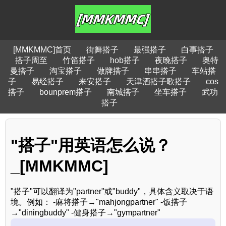
[MMKMMC]首页
街舞搭子
最强搭子
白事搭子
搭子周至
竹笛搭子
hob搭子
夜晚搭子
奥特
曼搭子
淘宝搭子
做牌搭子
串串搭子
车站搭
子
易经搭子
来安搭子
天津酒搭子歌搭子
cos
搭子
bounprem搭子
南城搭子
坐车搭子
武功
搭子
"搭子"用英语怎么说？
_[MMKMMC]
"搭子"可以翻译为"partner"或"buddy"，具体含义取决于语
境。例如： -麻将搭子→"mahjongpartner" -饭搭子
→"diningbuddy" -健身搭子→"gympartner"