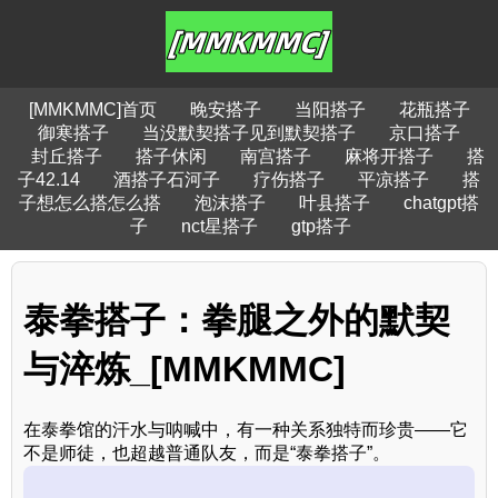
[MMKMMC]首页
晚安搭子
当阳搭子
花瓶搭子
御寒搭子
当没默契搭子见到默契搭子
京口搭子
封丘搭子
搭子休闲
南宫搭子
麻将开搭子
搭
子42.14
酒搭子石河子
疗伤搭子
平凉搭子
搭
子想怎么搭怎么搭
泡沫搭子
叶县搭子
chatgpt搭
子
nct星搭子
gtp搭子
泰拳搭子：拳腿之外的默契
与淬炼_[MMKMMC]
在泰拳馆的汗水与呐喊中，有一种关系独特而珍贵——它
不是师徒，也超越普通队友，而是“泰拳搭子”。