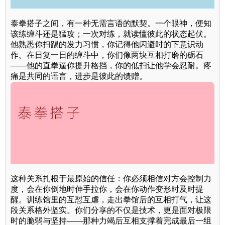
泰拳搭子之间，有一种无需言语的默契。一个眼神，便知
该练缠斗还是猛攻；一次对练，就读懂彼此的状态起伏。
他熟悉你扫踢的发力习惯，你记得他闪避时的下意识动
作。在日复一日的缠斗中，你们像两块互相打磨的砺石
——他的直拳逼你提升格挡，你的低扫让他学会忍耐。疼
痛是共同的语言，进步是彼此的馈赠。
这种关系扎根于最原始的信任：你必须相信对方会控制力
度，会在你倒地时伸手拉你，会在你动作变形时及时提
醒。训练馆里的互怼互虐，走出拳馆后的互相打气，让这
段关系格外坚实。你们分享的不仅是技术，更是面对极限
时的脆弱与坚持——那种力竭后互相支撑着完成最后一组