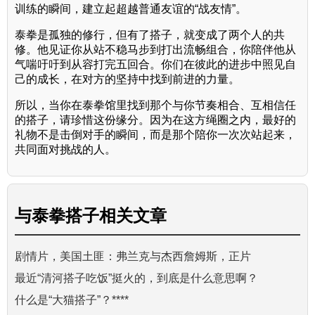
训练的瞬间，建立起超越普通友谊的“战友情”。
泰拳是孤独的修行，但有了搭子，就变成了两个人的共
修。他见证你从站不稳马步到打出流畅组合，你陪伴他从
气喘吁吁到从容打完五回合。你们在彼此的进步中照见自
己的成长，在对方的坚持中找到前进的力量。
所以，当你在泰拳馆里找到那个与你节奏相合、互相信任
的搭子，请珍惜这份缘分。因为在这方绳圈之内，最好的
礼物不是击倒对手的瞬间，而是那个陪你一次次站起来，
共同面对挑战的人。
与
泰拳搭子
相关文章
剧情片，美国土匪：弗兰克与杰西詹姆斯，正片
最近“清河搭子吃饭”挺火的，到底是什么意思啊？
什么是“大猫搭子”？****