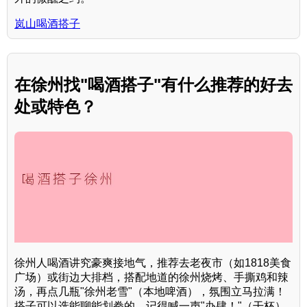
岚山喝酒搭子
在徐州找"喝酒搭子"有什么推荐的好去
处或特色？
徐州人喝酒讲究豪爽接地气，推荐去老夜市（如1818美食
广场）或街边大排档，搭配地道的徐州烧烤、手撕鸡和辣
汤，再点几瓶"徐州老雪"（本地啤酒），氛围立马拉满！
搭子可以选能聊能划拳的，记得喊一声"办肆！"（干杯）