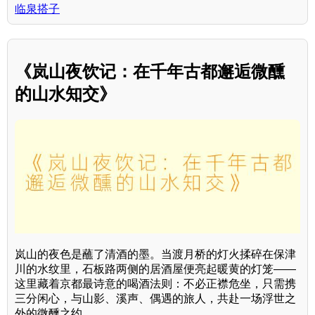
临泉搭子
《岚山夜饮记：在千年古都邂逅微醺
的山水知交》
岚山的夜色是蘸了清酒的墨。当渡月桥的灯火揉碎在保津
川的水纹里，石板路两侧的居酒屋便亮起暖黄的灯笼——
这里藏着京都最诗意的喝酒法则：不必正襟危坐，只需携
三分闲心，与山影、溪声、偶遇的旅人，共赴一场浮世之
外的微醺之约。