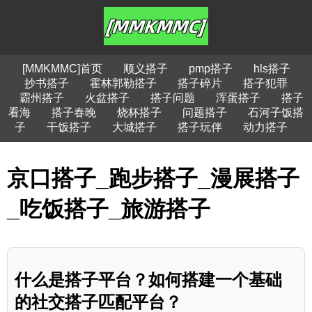
[MMKMMC]首页
顺义搭子
pmp搭子
hls搭子
抄书搭子
霍林郭勒搭子
搭子碎片
搭子犯罪
霸州搭子
火盆搭子
搭子问题
浑蛋搭子
搭子
看海
搭子春晚
烧杯搭子
问题搭子
石河子饭搭
子
干饭搭子
大城搭子
搭子玩伴
动力搭子
京口搭子_跑步搭子_漫展搭子
_吃饭搭子_旅游搭子
什么是搭子平台？如何搭建一个基础
的社交搭子匹配平台？