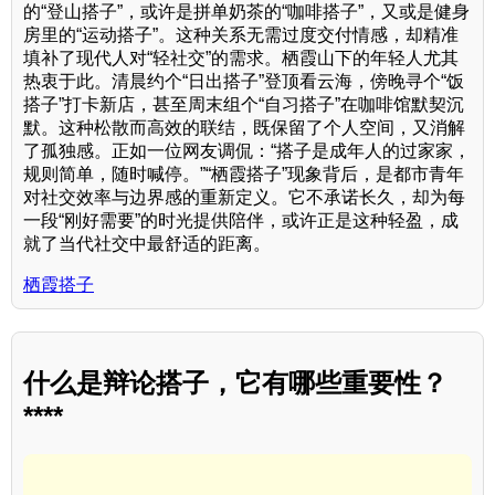
的“登山搭子”，或许是拼单奶茶的“咖啡搭子”，又或是健身
房里的“运动搭子”。这种关系无需过度交付情感，却精准
填补了现代人对“轻社交”的需求。栖霞山下的年轻人尤其
热衷于此。清晨约个“日出搭子”登顶看云海，傍晚寻个“饭
搭子”打卡新店，甚至周末组个“自习搭子”在咖啡馆默契沉
默。这种松散而高效的联结，既保留了个人空间，又消解
了孤独感。正如一位网友调侃：“搭子是成年人的过家家，
规则简单，随时喊停。”“栖霞搭子”现象背后，是都市青年
对社交效率与边界感的重新定义。它不承诺长久，却为每
一段“刚好需要”的时光提供陪伴，或许正是这种轻盈，成
就了当代社交中最舒适的距离。
栖霞搭子
什么是辩论搭子，它有哪些重要性？
****