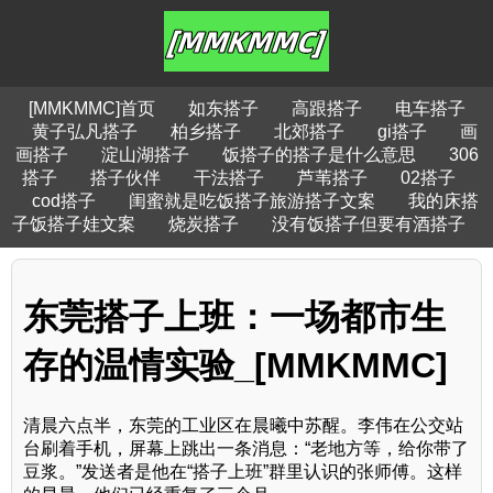
[MMKMMC]首页
如东搭子
高跟搭子
电车搭子
黄子弘凡搭子
柏乡搭子
北郊搭子
gi搭子
画
画搭子
淀山湖搭子
饭搭子的搭子是什么意思
306
搭子
搭子伙伴
干法搭子
芦苇搭子
02搭子
cod搭子
闺蜜就是吃饭搭子旅游搭子文案
我的床搭
子饭搭子娃文案
烧炭搭子
没有饭搭子但要有酒搭子
东莞搭子上班：一场都市生
存的温情实验_[MMKMMC]
清晨六点半，东莞的工业区在晨曦中苏醒。李伟在公交站
台刷着手机，屏幕上跳出一条消息：“老地方等，给你带了
豆浆。”发送者是他在“搭子上班”群里认识的张师傅。这样