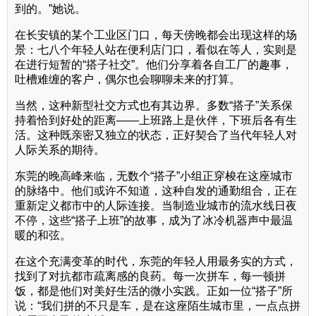
到的。”她说。
在长安镇的某个工业区门口，每天傍晚都会出现这样的场
景：七八个年轻人站在便利店门口，看似在等人，实则是
在进行短暂的“搭子社交”。他们分享着各自工厂的趣事，
吐槽难缠的客户，偶尔也会聊聊未来的打算。
当然，这种新型社交方式也有其边界。多数“搭子”关系保
持着恰到好处的距离——上班路上是伙伴，下班后各有生
活。这种既亲密又独立的状态，正好契合了当代年轻人对
人际关系的期待。
东莞的晚高峰来临，无数个“搭子”小组正穿梭在这座城市
的脉络中。他们或许不知道，这种自发的通勤组合，正在
重新定义都市中的人际连接。当制造业城市的流水线日夜
不停，这些“搭子上班”的故事，成为了冰冷机器声中最温
暖的和弦。
在这个充满变革的时代，东莞的年轻人用最务实的方式，
找到了对抗都市疏离感的良药。每一次拼车，每一顿拼
饭，都是他们对美好生活的微小实践。正如一位“搭子”所
说：“我们拼的不只是车，是在这座陌生城市里，一点点拼