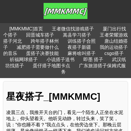
[MMKMMC]首页
王者微信找游戏搭子
厦门出行找
个搭子
回晋城车搭子
嵩县学习搭子
王者荣耀游戏
搭子河北
跨年搭子林州
训练搭子合照
唐山结婚搭
子
减肥搭子需要做什么
夜搭子新疆
我的运动搭子
的音乐
蛋搭子决赛技能
麻将啥叫搭子
csgo搭子
祈福网球搭子
小说搭子送书
即墨 搭子
武汉纸
坊找搭子
蛋仔搭子地图卡点
广东旅游搭子保姆式服
务
星夜搭子_[MMKMMC]
凌晨三点，我推开天台的门，看见一个陌生人正坐在水泥
地上，仰头望着天。他听见动静，转过头来，笑了笑，
说：“你也睡不着？”我点点头，在他旁边坐下。那晚云层
很薄，星光像碎银子一样洒下来。我们谁也没问对方的名