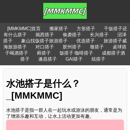
[MMKMMC]首页
搬家搭子
方形搭子
干饭搭子还
有什么搭子
揭西搭子
偷袭搭子
长兴搭子
沼泽
搭子
象山找饭搭子旅游搭子
优选搭子
旅游搭子威
海旅游搭子
对口搭子
胶州搭子
墩搭子
桌球搭
子喝酒搭子
藓搭子
饭搭子 咖啡搭子
成都搭子酒
搭子
遂昌搭子
GAI搭子
炫搭子
水池搭子是什么？
_[MMKMMC]
水池搭子是指一群人在一起玩水或游泳的朋友，通常是为
了增添乐趣和互动，让水上活动更加有趣。