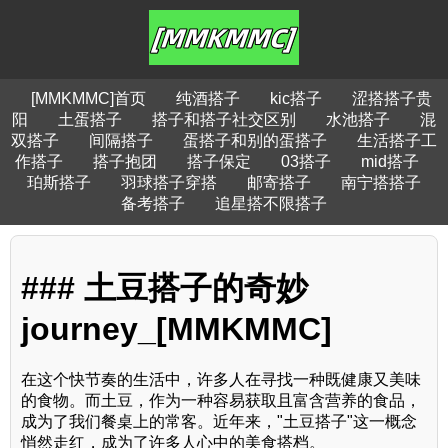
[MMKMMC]首页
纯酒搭子
kic搭子
涩搭搭子贵
阳
土蛋搭子
搭子和搭子社交区别
水池搭子
混
双搭子
间隔搭子
蛋搭子和别的蛋搭子
生活搭子工
作搭子
搭子抱团
搭子保定
03搭子
mid搭子
珀斯搭子
羽球搭子穿搭
邮寄搭子
南宁搭搭子
备考搭子
追星搭不限搭子
### 土豆搭子的奇妙
journey_[MMKMMC]
在这个快节奏的生活中，许多人在寻找一种既健康又美味
的食物。而土豆，作为一种容易获取且富含营养的食品，
成为了我们餐桌上的常客。近年来，"土豆搭子"这一概念
悄然走红，成为了许多人心中的美食搭档。