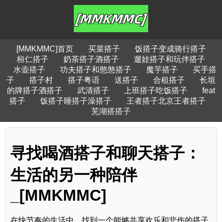
[MMKMMC]首页
买菜搭子
饭搭子变成骑行搭子
桓仁搭子
奶茶搭子酒搭子
遛娃搭子和玩伴搭子
水壶搭子
功夫搭子和憨憨搭子
魔芋搭子
买手搭
子
搭子村
搭子粤语
送搭子
合租搭子
长垣
的牌搭子酒搭子
武清搭子
上班搭子吃饭搭子
feat
搭子
饭搭子睡搭子澡搭子
王者搭子北京王者搭子
芜湖搭搭子
寻找喝酒搭子和聊天搭子：
生活的另一种陪伴
_[MMKMMC]
在快节奏的生活中，找到一个能够共享欢乐和悲伤的搭子