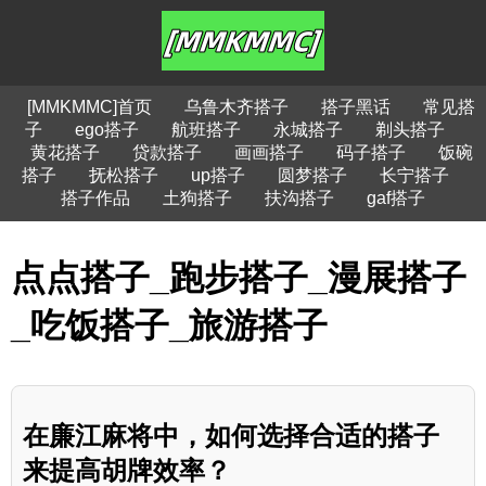
[MMKMMC]首页
乌鲁木齐搭子
搭子黑话
常见搭
子
ego搭子
航班搭子
永城搭子
剃头搭子
黄花搭子
贷款搭子
画画搭子
码子搭子
饭碗
搭子
抚松搭子
up搭子
圆梦搭子
长宁搭子
搭子作品
土狗搭子
扶沟搭子
gaf搭子
点点搭子_跑步搭子_漫展搭子
_吃饭搭子_旅游搭子
在廉江麻将中，如何选择合适的搭子
来提高胡牌效率？