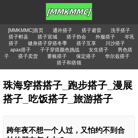
[MMKMMC]首页
通许搭子
搭子避雷
洗手搭子
搭子郫县
搭子宣城
搭子协会
外服搭子
岑巩
搭子
健身搭子穿搭冬季
搭子互享
川沙搭子
apax搭子
子子穿搭颜色挑战
女生搭子
男色搭
子
搭子卖货
要账搭子
保定搭子
华尔兹搭子
搭子和搭领
珠海穿搭搭子_跑步搭子_漫展
搭子_吃饭搭子_旅游搭子
跨年夜不想一个人过，又怕约不到合