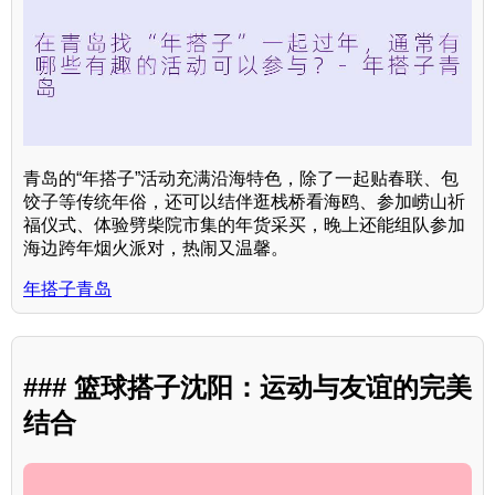
青岛的“年搭子”活动充满沿海特色，除了一起贴春联、包
饺子等传统年俗，还可以结伴逛栈桥看海鸥、参加崂山祈
福仪式、体验劈柴院市集的年货采买，晚上还能组队参加
海边跨年烟火派对，热闹又温馨。
年搭子青岛
### 篮球搭子沈阳：运动与友谊的完美
结合