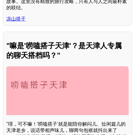
故事。这里没有精致的旅行攻略，只有人与人之间最朴素
的联结。
凉山搭子
"嘛是'唠嗑搭子天津'？是天津人专属
的聊天搭档吗？"
"嗐，可不嘛！'唠嗑搭子'就是能陪你解闷儿、扯闲篇儿的
天津老乡，说话带相声味儿，聊两句包袱就抖出来了