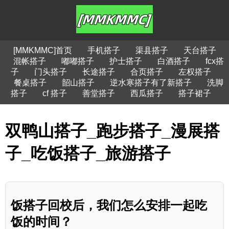
[MMKMMC]首页
手机搭子
渠县搭子
天台搭子
混帐搭子
嘟嘟搭子
护士搭子
白酒搭子
fcx搭
子
门头搭子
长途搭子
合页搭子
左权搭子
餐桌搭子
韶山搭子
逆水寒搭子有了新搭子
洗脚
搭子
cf 搭子
善堂搭子
西瓜搭子
搭子裙子
双鸭山搭子_跑步搭子_漫展搭
子_吃饭搭子_旅游搭子
饭搭子回校后，我们怎么安排一起吃
饭的时间？