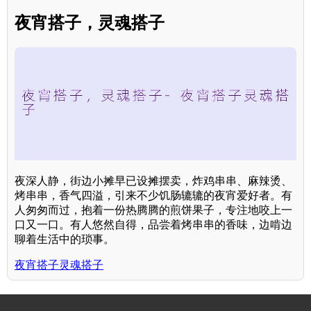
夜宵搭子，灵魂搭子
夜深人静，街边小摊早已设摊摆卖，炸鸡串串、麻辣烫、
烤串串，香气四溢，引来不少饥肠辘辘的夜宵爱好者。有
人匆匆而过，抱着一份热腾腾的煎饼果子，专注地咬上一
口又一口。有人悠然自得，品尝着烤串串的香味，边啃边
聊着生活中的琐事。
夜宵搭子灵魂搭子