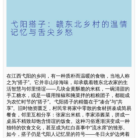
在江西弋阳的乡间，有一种质朴而温暖的食物，当地人称
之为“搭子”。它并非山珍海味，却承载着赣东北农家的生
活智慧与邻里情谊——几块金黄酥脆的米糕，一碗清甜的
手工糖水，或是一碟用辣椒和腌菜拌的粗粮团子，都能成
为农忙时节的“搭子”。弋阳搭子的精髓在于“凑合”与“共
享”。旧时物资匮乏，村民常将家中零散的食材拼凑成简易
餐食，邻里互相分享：张家出米糕，李家添酱菜，拼成一
桌虽不精致却饱含情谊的饭食。这种习俗逐渐演变成一种
独特的饮食文化，甚至成为红白喜事中“流水席”的雏形。
如今，搭子仍是弋阳人记忆里的符号——冬日火炉边烤着