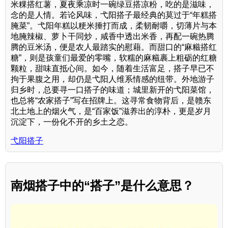
米粿搭红薯，夏夜乘凉时一碗绿豆搭凉粉，吃的是滋味，
念的是人情。若论风味，弋阳搭子最经典的莫过于“年糕搭
腌菜”。弋阳年糕以粳米捶打而成，柔韧耐嚼，切薄片与本
地腌辣椒、萝卜干同炒，咸香中透出米香，再配一碗热腾
腾的豆米汤，便是农人最踏实的慰藉。而甜口的“麻糍搭红
糖”，则是孩童们最爱的零嘴，软糯的麻糍裹上粗砺的红糖
颗粒，甜味直抵心间。如今，随着生活富足，搭子早已不
拘于果腹之用，却仍是弋阳人维系情感的纽带。外地游子
归乡时，总要寻一口搭子的味道；城里新开的弋阳菜馆，
也总将“农家搭子”写在招牌上。这寻常食物背后，是赣东
北土地上的烟火气，是“百家饭”滋养出的淳朴，更是岁月
沉淀下，一份化不开的乡土之恋。
弋阳搭子
南烟搭子中的“搭子”是什么意思？